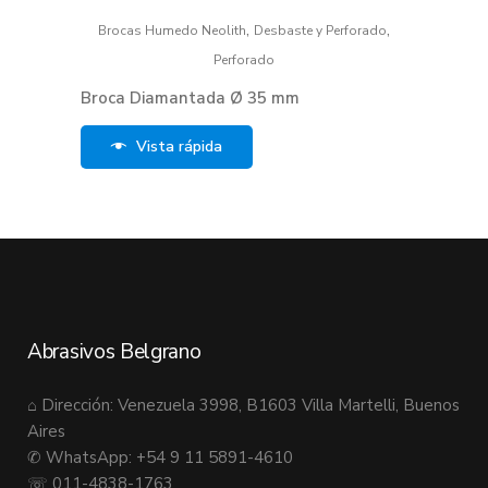
,
,
Brocas Humedo Neolith
Desbaste y Perforado
Perforado
Broca Diamantada Ø 35 mm
Vista rápida
Abrasivos Belgrano
⌂ Dirección: Venezuela 3998, B1603 Villa Martelli, Buenos
Aires
✆ WhatsApp: +54 9 11 5891-4610
☏ 011-4838-1763