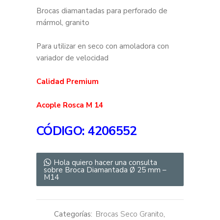
Brocas diamantadas para perforado de
mármol, granito
Para utilizar en seco con amoladora con
variador de velocidad
Calidad Premium
Acople Rosca M 14
CÓDIGO
: 4206552
Hola quiero hacer una consulta
sobre Broca Diamantada Ø 25 mm –
M14
Categorías:
Brocas Seco Granito
,