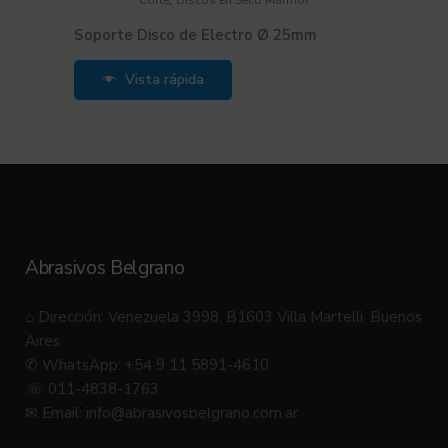
Corte
Discos en Seco Mármol
Soporte Disco de Electro Ø 25mm
Vista rápida
Abrasivos Belgrano
⌂ Dirección: Venezuela 3998, B1603 Villa Martelli, Buenos
Aires
✆ WhatsApp: +54 9 11 5891-4610
☏ 011-4838-1763
✉ Email:
info@abrasivosbelgrano.com.ar