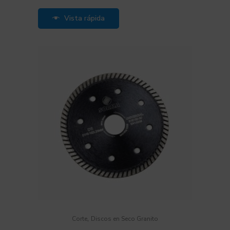
Vista rápida
,
Corte
Discos en Seco Granito