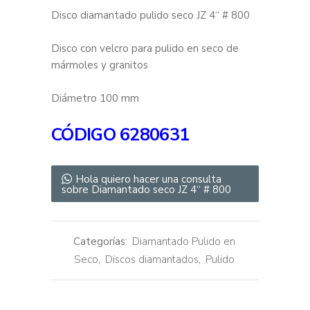
Disco diamantado pulido seco JZ 4“ # 800
Disco con velcro para pulido en seco de
mármoles y granitos
Diámetro 100 mm
CÓDIGO
6280631
Hola quiero hacer una consulta
sobre Diamantado seco JZ 4“ # 800
Categorías:
Diamantado Pulido en
Seco
,
Discos diamantados
,
Pulido