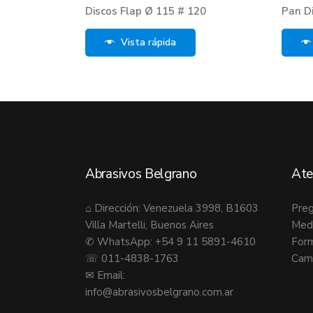
Discos Flap Ø 115 # 120
Pan D
Vista rápida
Abrasivos Belgrano
Ate
⌂ Dirección: Venezuela 3998, B1603
Preg
Villa Martelli, Buenos Aires
Med
✆ WhatsApp: +54 9 11 5891-4610
Form
☏ 011-4838-1763
Camb
✉ Email:
info@abrasivosbelgrano.com.ar