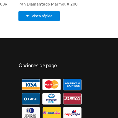
000R
Pan Diamantado Mármol # 200
Vista rápida
Opciones de pago