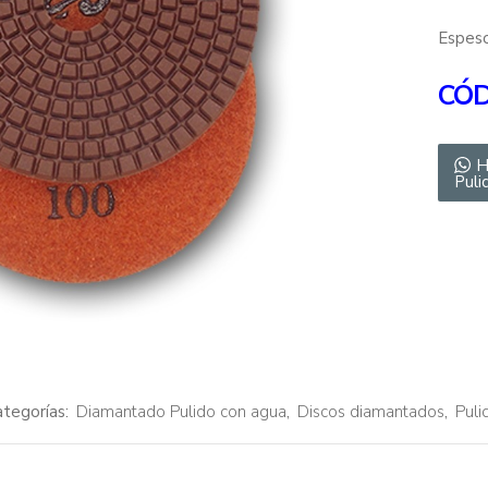
Espes
CÓD
H
Puli
tegorías:
Diamantado Pulido con agua
,
Discos diamantados
,
Puli