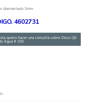
or diamantado 3mm
IGO
. 4602731
ola quiero hacer una consulta sobre Disco Q6
do Agua # 100
do