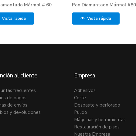
iamantado Mármol # 60
Pan Diamantado Mármol #8
Vista rápida
Vista rápida
nción al cliente
Empresa
untas frecuentes
Adhesivos
ios de pagos
Corte
as de envíos
Desbaste y perforado
ios y devoluciones
Pulido
Máquinas y herramientas
Restauración de pisos
Nuestra Empresa