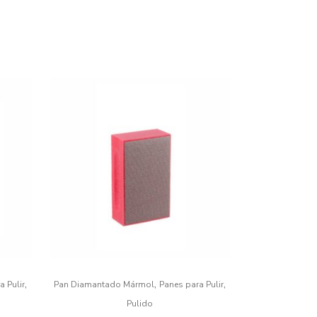
,
,
,
a Pulir
Pan Diamantado Mármol
Panes para Pulir
Pulido