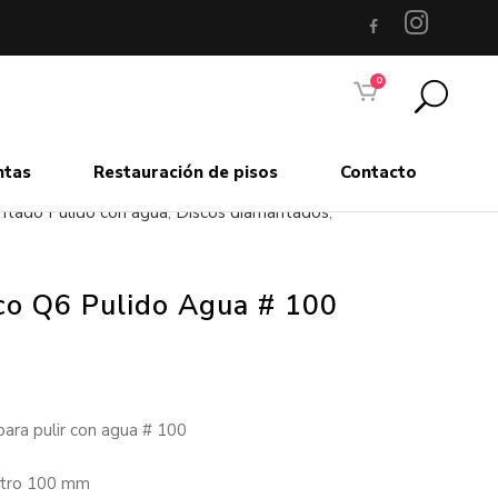
0
ntas
Restauración de pisos
Contacto
tado Pulido con agua
,
Discos diamantados
,
co Q6 Pulido Agua # 100
para pulir con agua # 100
tro 100 mm