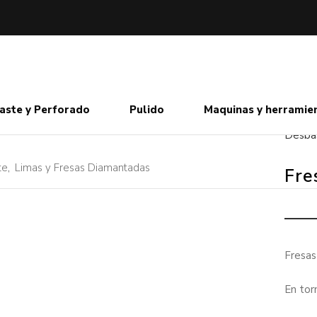
aste y Perforado
Pulido
Maquinas y herramie
Desba
te
,
Limas y Fresas Diamantadas
Fre
Fresas
En tor