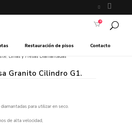
0
ntas
Restauración de pisos
Contacto
ste
,
Limas y Fresas Diamantadas
sa Granito Cilindro G1.
 diamantadas para utilizar en seco.
nos de alta velocidad,