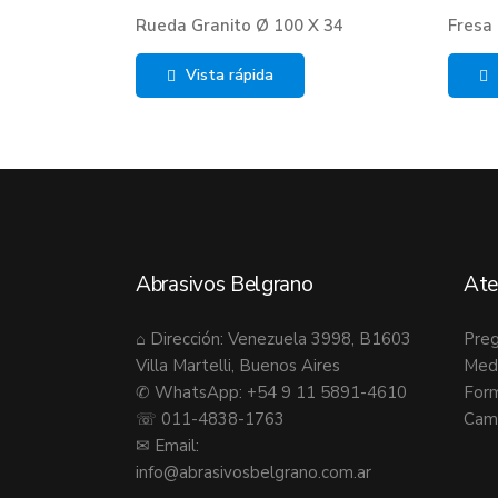
Rueda Granito Ø 100 X 34
Fresa
Vista rápida
Abrasivos Belgrano
Ate
⌂ Dirección: Venezuela 3998, B1603
Preg
Villa Martelli, Buenos Aires
Med
✆ WhatsApp: +54 9 11 5891-4610
Form
☏ 011-4838-1763
Camb
✉ Email:
info@abrasivosbelgrano.com.ar