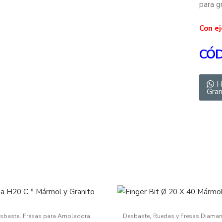
para gr
Con e
CÓD
H
Gran
,
,
sbaste
Fresas para Amoladora
Desbaste
Ruedas y Fresas Diama