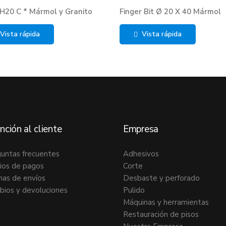
 H20 C * Mármol y Granito
Finger Bit Ø 20 X 40 Mármol
Vista rápida
Vista rápida
nción al cliente
Empresa
untas frecuentes
Adhesivos
ios de pagos
Corte
as de envíos
Desbaste y perforado
ios y devoluciones
Pulido
Máquinas y herramientas
Restauración de pisos