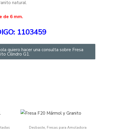
anito natural.
je de 6 mm.
IGO: 1103459
ola quiero hacer una consulta sobre Fresa
ito Cilindro G1.
,
ntadas
Desbaste
Fresas para Amoladora