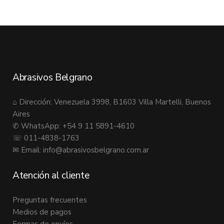
Abrasivos Belgrano
⌂ Dirección: Venezuela 3998, B1603 Villa Martelli, Buenos
Aires
✆ WhatsApp: +54 9 11 5891-4610
☏ 011-4838-1763
✉ Email:
info@abrasivosbelgrano.com.ar
Atención al cliente
Preguntas frecuentes
Medios de pagos