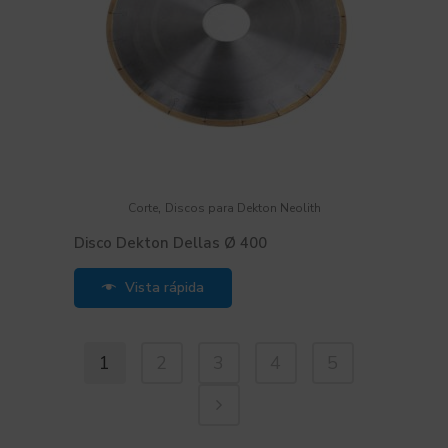
,
Corte
Discos para Dekton Neolith
Disco Dekton Dellas Ø 400
Vista rápida
1
2
3
4
5