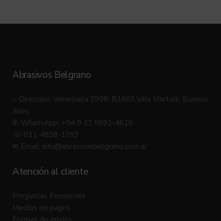
Abrasivos Belgrano
⌂ Dirección: Venezuela 3998, B1603 Villa Martelli, Buenos
Aires
✆ WhatsApp: +54 9 11 5891-4610
☏ 011-4838-1763
✉ Email:
info@abrasivosbelgrano.com.ar
Atención al cliente
Preguntas frecuentes
Medios de pagos
Formas de envíos