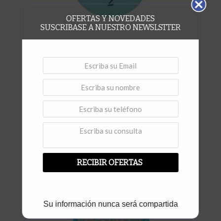
OFERTAS Y NOVEDADES
SUSCRIBASE A NUESTRO NEWSLSTTER
,
Disco Resina de Tres Pasos
Discos Silestone
,
Dekton
Pulido
Disco Paso # 2 Silestone
Vista rápida
RECIBIR OFERTAS
Su información nunca será compartida