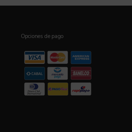
Opciones de pago
Hola bienvenido a Abrasivos Belgrano.
Elija un agente para recibir
asesoramiento