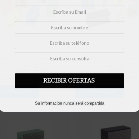
,
,
Diamantado Formas varias
Panes para
Pan Diamantado Formas varias
Pa
,
,
Pulir
Pulido
Pulir
Pulido
RECIBIR OFERTAS
 Diamantado Forma B 20
Pan Diamantado Forma F 20
Vista rápida
Vista rápida
Su información nunca será compartida