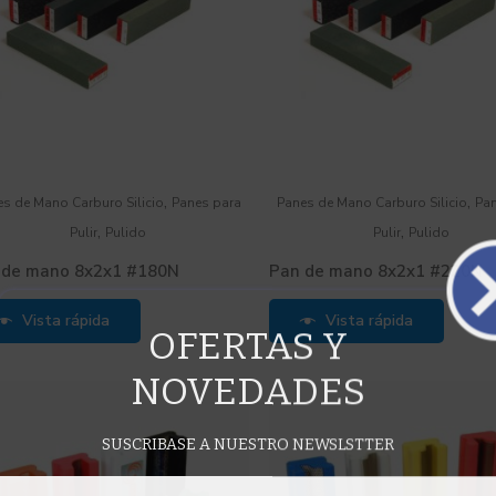
,
,
s de Mano Carburo Silicio
Panes para
Panes de Mano Carburo Silicio
Pa
,
,
Pulir
Pulido
Pulir
Pulido
 de mano 8x2x1 #180N
Pan de mano 8x2x1 #220N
Vista rápida
Vista rápida
OFERTAS Y
NOVEDADES
SUSCRIBASE A NUESTRO NEWSLSTTER