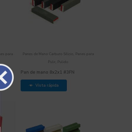
,
nes para
Panes de Mano Carburo Silicio
Panes para
,
Pulir
Pulido
Pan de mano 8x2x1 #3FN
Vista rápida