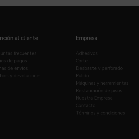
nción al cliente
Empresa
untas frecuentes
Adhesivos
ios de pagos
Corte
as de envíos
Desbaste y perforado
ios y devoluciones
Pulido
Máquinas y herramientas
Restauración de pisos
Nuestra Empresa
Contacto
Términos y condiciones