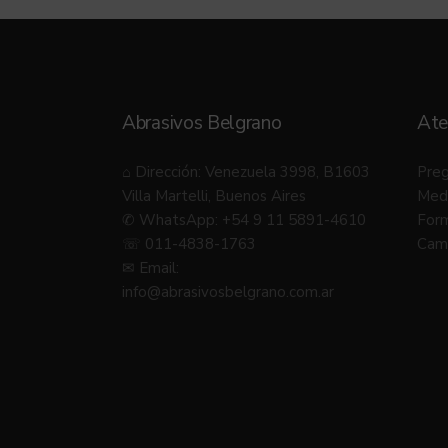
Abrasivos Belgrano
Ate
⌂ Dirección: Venezuela 3998, B1603
Preg
Villa Martelli, Buenos Aires
Med
✆ WhatsApp: +54 9 11 5891-4610
Form
☏ 011-4838-1763
Camb
✉ Email:
info@abrasivosbelgrano.com.ar