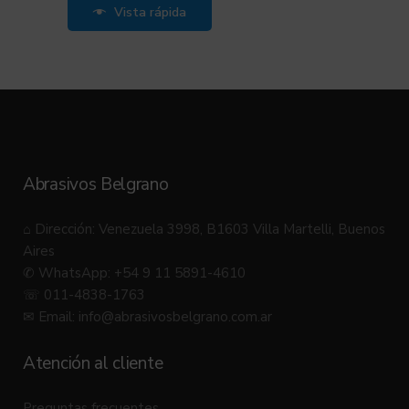
Vista rápida
Abrasivos Belgrano
⌂ Dirección: Venezuela 3998, B1603 Villa Martelli, Buenos
Aires
✆ WhatsApp: +54 9 11 5891-4610
☏ 011-4838-1763
✉ Email:
info@abrasivosbelgrano.com.ar
Atención al cliente
Preguntas frecuentes