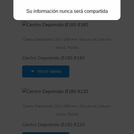
Vista rápida
Su información nunca será compartida
,
Centro Deprimido 115 y 180 mm
Discos en Carburo
,
silicio
Pulido
Centro Deprimido Ø180 #180
Vista rápida
,
Centro Deprimido 115 y 180 mm
Discos en Carburo
,
silicio
Pulido
Centro Deprimido Ø180 #220