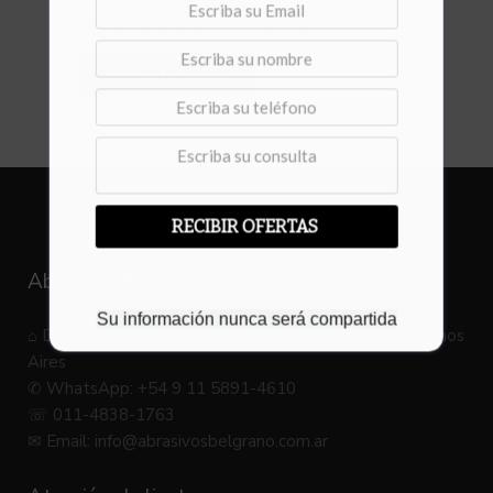
Pregel transparente x 20 Kg.
Vista rápida
RECIBIR OFERTAS
Abrasivos Belgrano
Su información nunca será compartida
⌂ Dirección: Venezuela 3998, B1603 Villa Martelli, Buenos
Aires
✆ WhatsApp: +54 9 11 5891-4610
☏ 011-4838-1763
✉ Email:
info@abrasivosbelgrano.com.ar