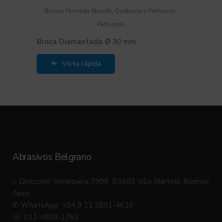
,
,
Brocas Humedo Neolith
Desbaste y Perforado
Perforado
Broca Diamantada Ø 30 mm
Vista rápida
Abrasivos Belgrano
⌂ Dirección: Venezuela 3998, B1603 Villa Martelli, Buenos
Aires
✆ WhatsApp: +54 9 11 5891-4610
☏ 011-4838-1763