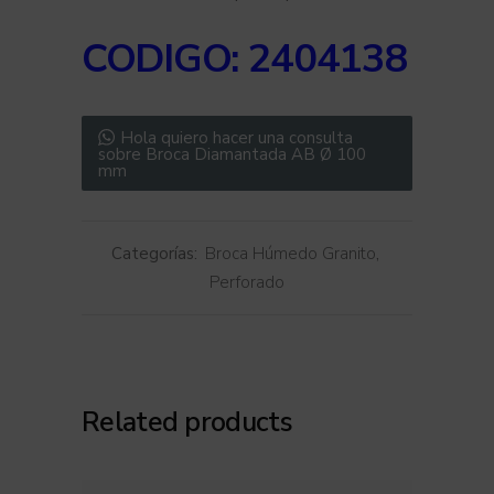
CODIGO: 2404138
Hola quiero hacer una consulta
sobre Broca Diamantada AB Ø 100
mm
Categorías:
Broca Húmedo Granito
,
Perforado
Related products