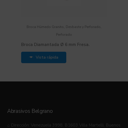
,
,
Broca Húmedo Granito
Desbaste y Perforado
Perforado
Broca Diamantada Ø 6 mm Fresa.
Vista rápida
Abrasivos Belgrano
⌂ Dirección: Venezuela 3998, B1603 Villa Martelli, Buenos