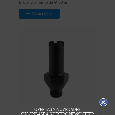
Broca Diamantada Ø 60 mm
Vista rápida
OFERTAS Y NOVEDADES
,
,
SUSCRIBASE A NUESTRO NEWSLSTTER
Broca Húmedo Granito
Desbaste y Perforado