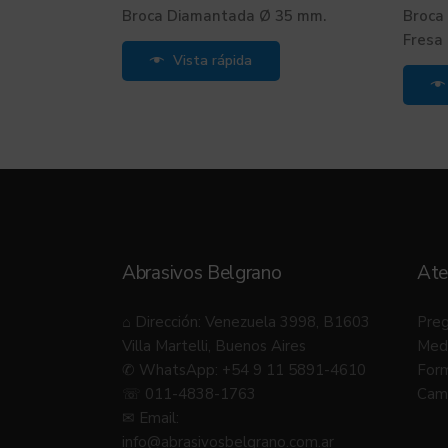
Broca Diamantada Ø 35 mm.
Broca
Fresa
Vista rápida
Abrasivos Belgrano
Ate
⌂ Dirección: Venezuela 3998, B1603
Preg
Villa Martelli, Buenos Aires
Med
✆ WhatsApp: +54 9 11 5891-4610
Form
☏ 011-4838-1763
Camb
✉ Email:
info@abrasivosbelgrano.com.ar