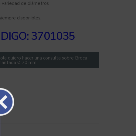
 variedad de diámetros
siempre disponibles.
DIGO: 3701035
ola quiero hacer una consulta sobre Broca
mantada Ø 70 mm.
do