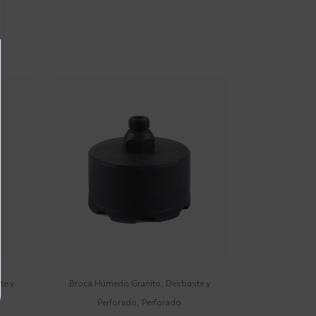
,
te y
Broca Húmedo Granito
Desbaste y
,
Perforado
Perforado