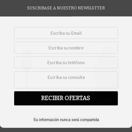
SUSCRIBASE A NUESTRO NEWSLSTTER
RECIBIR OFERTAS
,
,
Su información nunca será compartida
oca Húmedo Granito
Desbaste y
Brocas Humedo Neolith
Desbas
,
,
Perforado
Perforado
Perforado
Perforado