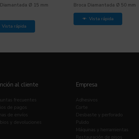
 Diamantada Ø 15 mm
Broca Diamantada Ø 50 mm
Vista rápida
Vista rápida
nción al cliente
Empresa
untas frecuentes
Adhesivos
ios de pagos
Corte
as de envíos
Desbaste y perforado
ios y devoluciones
Pulido
Máquinas y herramientas
Restauración de pisos