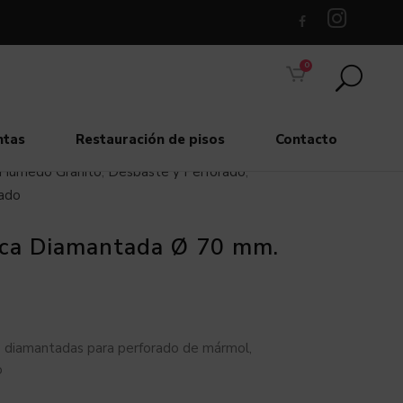
0
ntas
Restauración de pisos
Contacto
 Húmedo Granito
,
Desbaste y Perforado
,
ado
ca Diamantada Ø 70 mm.
 diamantadas para perforado de mármol,
o