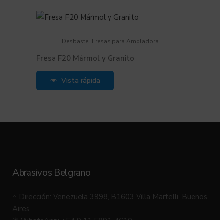
,
Desbaste
Fresas para Amoladora
Fresa F20 Mármol y Granito
Vista rápida
Abrasivos Belgrano
⌂ Dirección: Venezuela 3998, B1603 Villa Martelli, Buenos
Aires