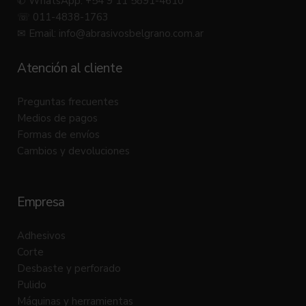
✆ WhatsApp: +54 9 11 5891-4610
☏ 011-4838-1763
✉ Email:
info@abrasivosbelgrano.com.ar
Atención al cliente
Preguntas frecuentes
Medios de pagos
Formas de envíos
Cambios y devoluciones
Empresa
Adhesivos
Corte
Desbaste y perforado
Pulido
Máquinas y herramientas