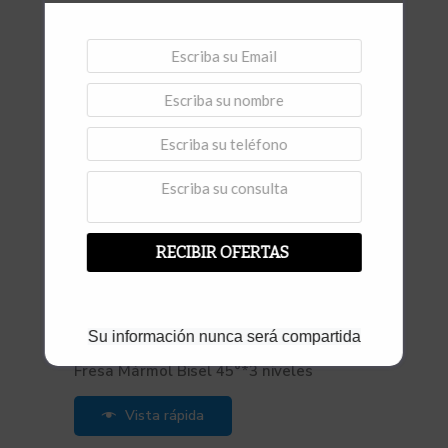
Vista rápida
,
Desbaste
Fresas para Amoladora
Fresa H20 C * Mármol y Granito
Vista rápida
RECIBIR OFERTAS
,
Su información nunca será compartida
Desbaste
Fresas para Amoladora
Fresa Mármol Bisel 45°*3 niveles
Vista rápida