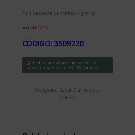
Para desbaste de mármol y granito.
Acople M14
CÓDIGO
: 3509226
Hola quiero hacer una consulta
sobre Copa Resina DB 100 Gruesa
Categorías:
Copas Diamantadas
,
Desbaste