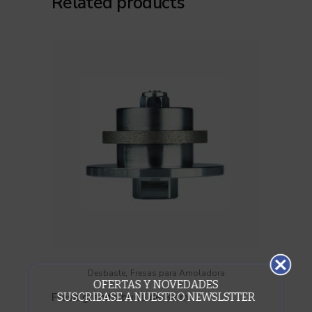
Related products
,
Desbaste
Fresas para Amoladora
OFERTAS Y NOVEDADES
SUSCRIBASE A NUESTRO NEWSLSTTER
Fresa granito buña de 8mm.