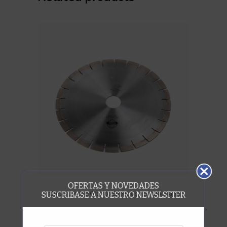
OFERTAS Y NOVEDADES
,
Corte
Discos Granito Silenciosos y Standard
SUSCRIBASE A NUESTRO NEWSLSTTER
Disco Granito Dellas Ø 500 SFG 40