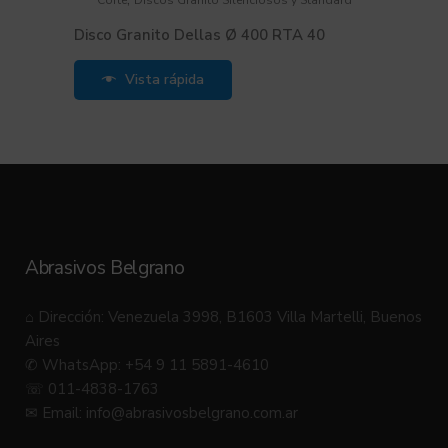
Corte
Discos Granito Silenciosos y Standard
Disco Granito Dellas Ø 400 RTA 40
Vista rápida
Abrasivos Belgrano
⌂ Dirección: Venezuela 3998, B1603 Villa Martelli, Buenos
Aires
✆ WhatsApp: +54 9 11 5891-4610
☏ 011-4838-1763
✉ Email:
info@abrasivosbelgrano.com.ar