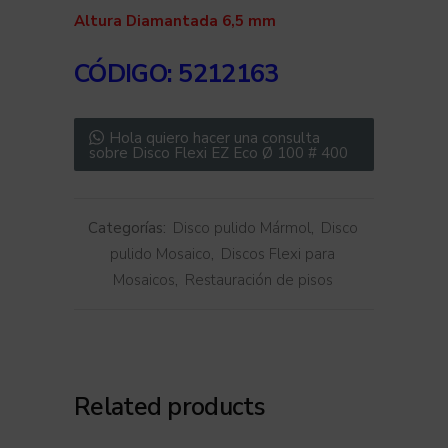
Altura Diamantada 6,5 mm
CÓDIGO: 5212163
Hola quiero hacer una consulta
sobre Disco Flexi EZ Eco Ø 100 # 400
Categorías:
Disco pulido Mármol
,
Disco
pulido Mosaico
,
Discos Flexi para
Mosaicos
,
Restauración de pisos
Related products