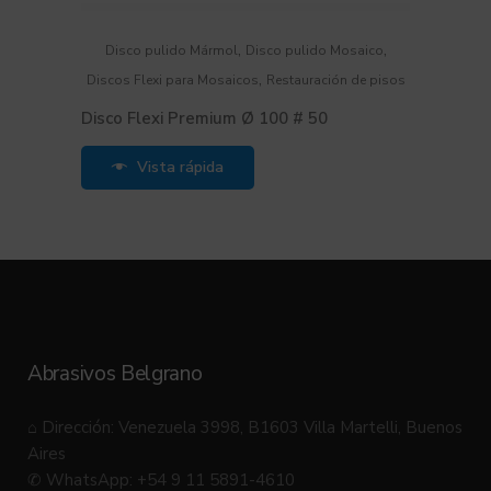
,
,
Disco pulido Mármol
Disco pulido Mosaico
,
Discos Flexi para Mosaicos
Restauración de pisos
Disco Flexi Premium Ø 100 # 50
Vista rápida
Abrasivos Belgrano
⌂ Dirección: Venezuela 3998, B1603 Villa Martelli, Buenos
Aires
✆ WhatsApp: +54 9 11 5891-4610