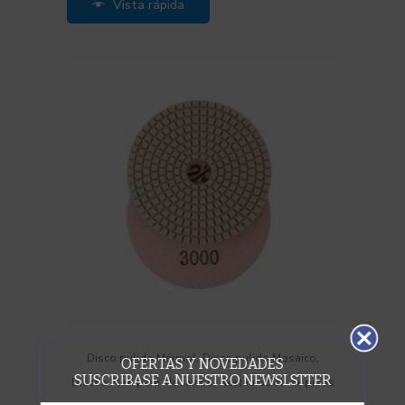
Vista rápida
,
,
Disco pulido Mármol
Disco pulido Mosaico
OFERTAS Y NOVEDADES
SUSCRIBASE A NUESTRO NEWSLSTTER
,
Discos Flexi para Mosaicos
Restauración de pisos