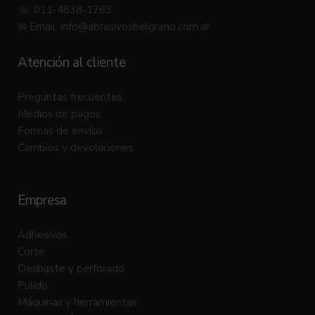
☏ 011-4838-1763
✉ Email:
info@abrasivosbelgrano.com.ar
Atención al cliente
Preguntas frecuentes
Medios de pagos
Formas de envíos
Cambios y devoluciones
Empresa
Adhesivos
Corte
Desbaste y perforado
Pulido
Máquinas y herramientas