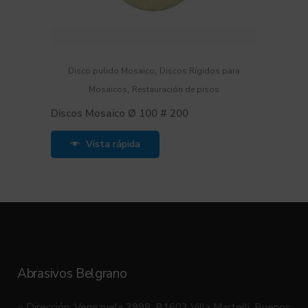
,
Disco pulido Mosaico
Discos Rígidos para
,
Mosaicos
Restauración de pisos
Discos Mosaico Ø 100 # 200
Vista rápida
Abrasivos Belgrano
⌂ Dirección: Venezuela 3998, B1603 Villa Martelli, Buenos