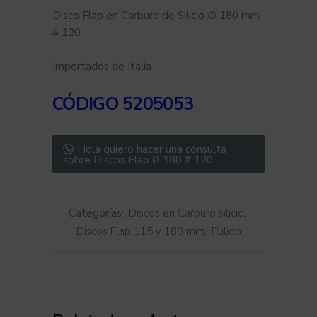
Disco Flap en Carburo de Silicio ∅ 180 mm
# 120
Importados de Italia
CÓDIGO
5205053
Hola quiero hacer una consulta
sobre Discos Flap Ø 180 # 120
Categorías:
Discos en Carburo silicio
,
Discos Flap 115 y 180 mm
,
Pulido