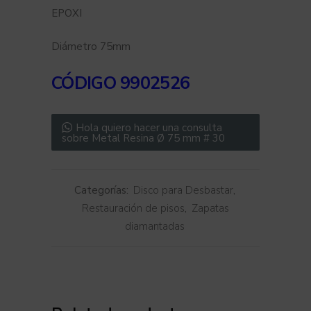
EPOXI
Diámetro 75mm
CÓDIGO
9902526
Hola quiero hacer una consulta
sobre Metal Resina Ø 75 mm # 30
Categorías:
Disco para Desbastar
,
Restauración de pisos
,
Zapatas
diamantadas