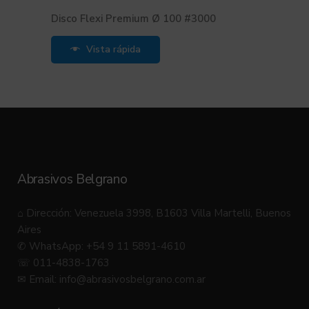
Disco Flexi Premium Ø 100 #3000
Vista rápida
Abrasivos Belgrano
⌂ Dirección: Venezuela 3998, B1603 Villa Martelli, Buenos
Aires
✆ WhatsApp: +54 9 11 5891-4610
☏ 011-4838-1763
✉ Email:
info@abrasivosbelgrano.com.ar