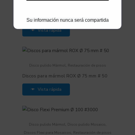
,
Mosaicos
Restauración de pisos
Discos Mosaico Ø 100 # 200
Su información nunca será compartida
Vista rápida
,
Disco pulido Mármol
Restauración de pisos
Discos para mármol ROX Ø 75 mm # 50
Vista rápida
,
,
Disco pulido Mármol
Disco pulido Mosaico
,
Discos Flexi para Mosaicos
Restauración de pisos