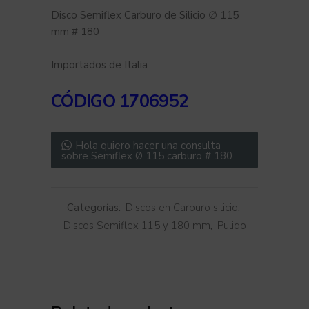
Disco Semiflex Carburo de Silicio ∅ 115
mm # 180
Importados de Italia
CÓDIGO
1706952
Hola quiero hacer una consulta
sobre Semiflex Ø 115 carburo # 180
Categorías:
Discos en Carburo silicio
,
Discos Semiflex 115 y 180 mm
,
Pulido