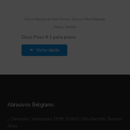
,
Disco Resina de Tres Pasos
Discos Para Reparar
,
Plano
Pulido
Disco Paso # 1 para plano
Vista rápida
Abrasivos Belgrano
⌂ Dirección: Venezuela 3998, B1603 Villa Martelli, Buenos
Aires