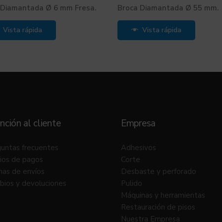
 Diamantada Ø 6 mm Fresa.
Broca Diamantada Ø 55 mm.
Vista rápida
Vista rápida
nción al cliente
Empresa
untas frecuentes
Adhesivos
ios de pagos
Corte
as de envíos
Desbaste y perforado
ios y devoluciones
Pulido
Máquinas y herramientas
Restauración de pisos
Nuestra Empresa