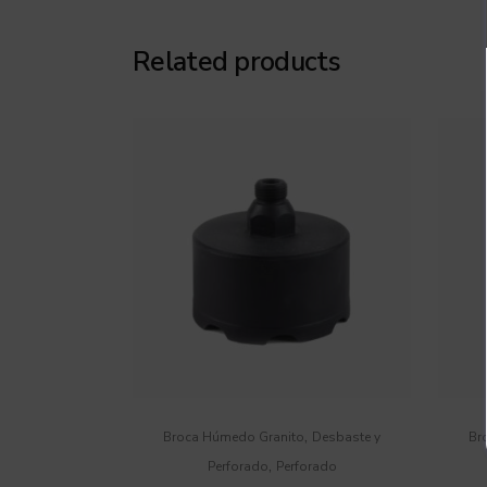
Related products
,
Broca Húmedo Granito
Desbaste y
Br
,
Perforado
Perforado