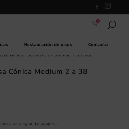
0
ntas
Restauración de pisos
Contacto
seco Neolith
,
Desbaste y Perforado
,
Perforado
sa Cónica Medium 2 a 38
Cónica para agrandar agujeros