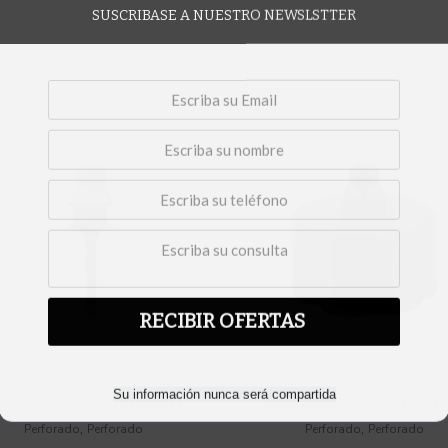
SUSCRIBASE A NUESTRO NEWSLSTTER
RECIBIR OFERTAS
Su información nunca será compartida
,
,
oca Húmedo Granito
Desbaste y
Broca Húmedo Granito
Desbast
,
,
Perforado
Perforado
Perforado
Perforado