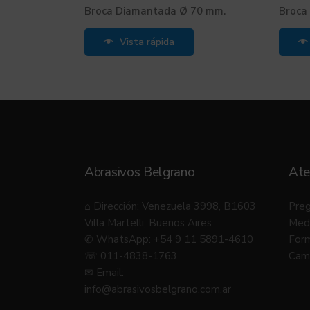
Broca Diamantada Ø 70 mm.
Broca
Vista rápida
Abrasivos Belgrano
Ate
⌂ Dirección: Venezuela 3998, B1603
Preg
Villa Martelli, Buenos Aires
Med
✆ WhatsApp: +54 9 11 5891-4610
Form
☏ 011-4838-1763
Camb
✉ Email:
info@abrasivosbelgrano.com.ar