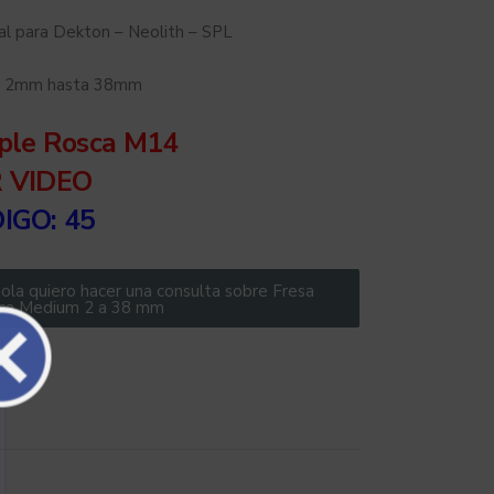
al para Dekton – Neolith – SPL
 2mm hasta 38mm
ple Rosca M14
 VIDEO
DIGO
: 45
ola quiero hacer una consulta sobre Fresa
ca Medium 2 a 38 mm