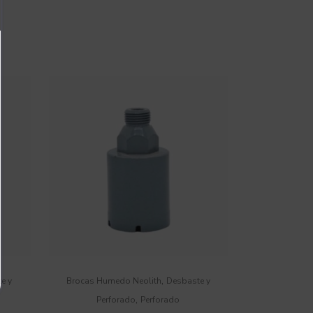
,
e y
Brocas Humedo Neolith
Desbaste y
,
Perforado
Perforado