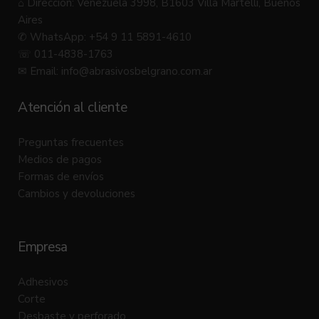
⌂ Dirección: Venezuela 3998, B1603 Villa Martelli, Buenos
Aires
✆ WhatsApp: +54 9 11 5891-4610
☏ 011-4838-1763
✉ Email:
info@abrasivosbelgrano.com.ar
Atención al cliente
Preguntas frecuentes
Medios de pagos
Formas de envíos
Cambios y devoluciones
Empresa
Adhesivos
Corte
Desbaste y perforado