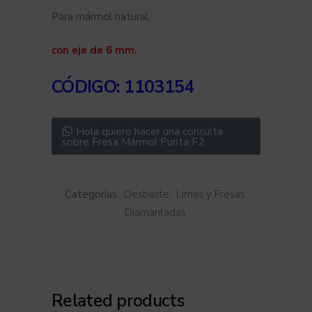
Para mármol natural,
con eje de 6 mm.
CÓDIGO
: 1103154
Hola quiero hacer una consulta
sobre Fresa Mármol Punta F2.
Categorías:
Desbaste
,
Limas y Fresas
Diamantadas
Related products