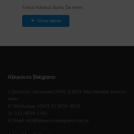
Fresa Mármol Buña De 6mm
Vista rápida
Abrasivos Belgrano
⌂ Dirección: Venezuela 3998, B1603 Villa Martelli, Buenos
Aires
✆ WhatsApp: +54 9 11 5891-4610
☏ 011-4838-1763
✉ Email:
info@abrasivosbelgrano.com.ar