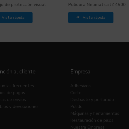
o de protección visual
Pulidora Neumatica JZ 4500
Vista rápida
Vista rápida
nción al cliente
Empresa
untas frecuentes
Adhesivos
ios de pagos
Corte
as de envíos
Desbaste y perforado
ios y devoluciones
Pulido
Máquinas y herramientas
Restauración de pisos
Nuestra Empresa