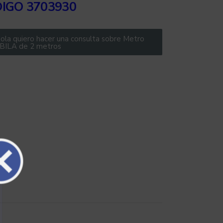
DIGO
3703930
ola quiero hacer una consulta sobre Metro
BILA de 2 metros