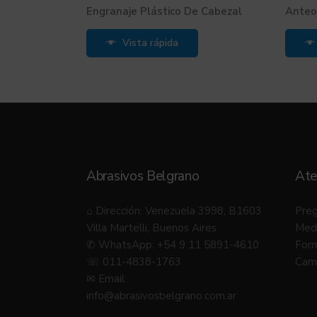
Engranaje Plástico De Cabezal
Anteoj
Vista rápida
Abrasivos Belgrano
Ate
⌂ Dirección: Venezuela 3998, B1603
Preg
Villa Martelli, Buenos Aires
Med
✆ WhatsApp: +54 9 11 5891-4610
Form
☏ 011-4838-1763
Camb
✉ Email:
info@abrasivosbelgrano.com.ar