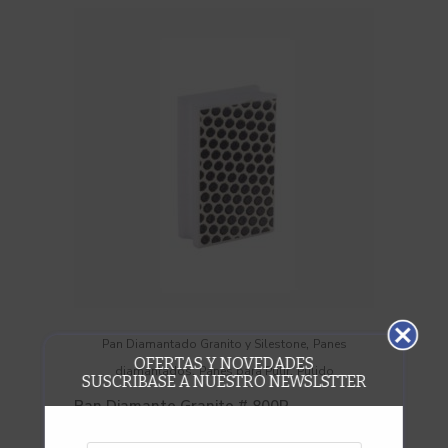
,
Pan Diamantado Granito y Silestone
Panes
OFERTAS Y NOVEDADES
,
,
diamantados
Panes para Pulir
Pulido
SUSCRIBASE A NUESTRO NEWSLSTTER
Pan Diamante Granito # 800R