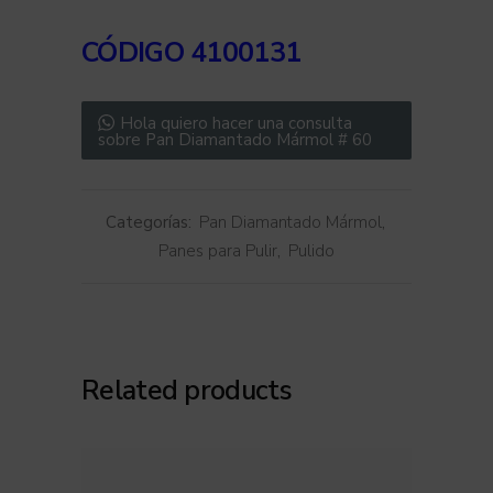
CÓDIGO
4100131
Hola quiero hacer una consulta
sobre Pan Diamantado Mármol # 60
Categorías:
Pan Diamantado Mármol
,
Panes para Pulir
,
Pulido
Related products