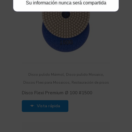
Su información nunca será compartida
,
,
Disco pulido Mármol
Disco pulido Mosaico
,
Discos Flexi para Mosaicos
Restauración de pisos
Disco Flexi Premium Ø 100 #1500
Vista rápida