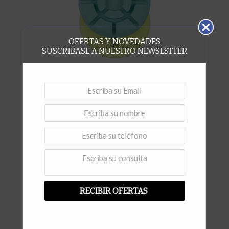
OFERTAS Y NOVEDADES
SUSCRIBASE A NUESTRO NEWSLSTTER
,
Disco pulido Mosaico
Discos Rígidos para
,
Mosaicos
Restauración de pisos
Discos Mosaico Ø 100 # 30
Vista rápida
RECIBIR OFERTAS