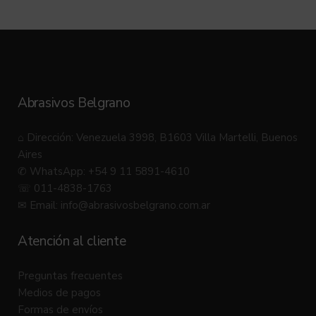
Abrasivos Belgrano
⌂ Dirección: Venezuela 3998, B1603 Villa Martelli, Buenos
Aires
✆ WhatsApp: +54 9 11 5891-4610
☏ 011-4838-1763
✉ Email:
info@abrasivosbelgrano.com.ar
Atención al cliente
Preguntas frecuentes
Medios de pagos
Formas de envíos