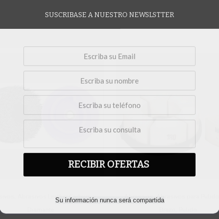
SUSCRIBASE A NUESTRO NEWSLSTTER
RECIBIR OFERTAS
,
,
Su información nunca será compartida
sivos
Abrasivos Leather Carburo y
Abrasivos
Abrasivos para Pulido
,
Diamante
Brazo
Pulido