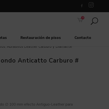
0
ntas
Restauración de pisos
Contacto
vos
,
Abrasivos Leather Carburo y Diamante
ondo Anticatto Carburo #
do ∅ 100 mm efecto Antiguo-Leather para