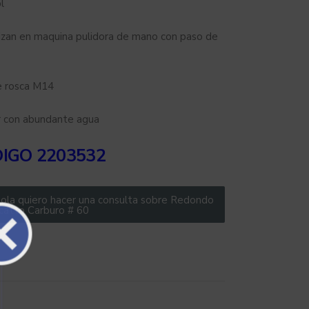
l
lizan en maquina pulidora de mano con paso de
e rosca M14
ar con abundante agua
DIGO
2203532
ola quiero hacer una consulta sobre Redondo
catto Carburo # 60