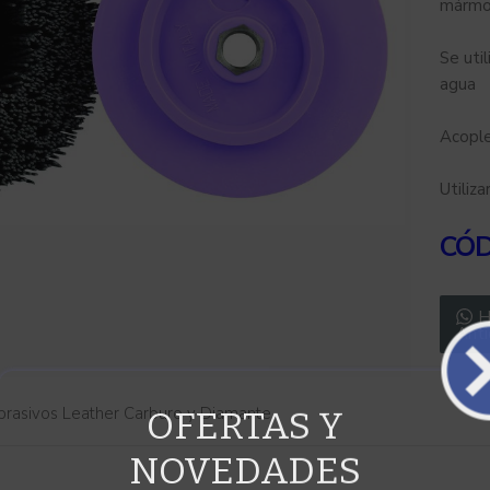
mármo
Se uti
agua
Acopl
Utiliz
CÓ
H
Anti
OFERTAS Y
brasivos Leather Carburo y Diamante
NOVEDADES