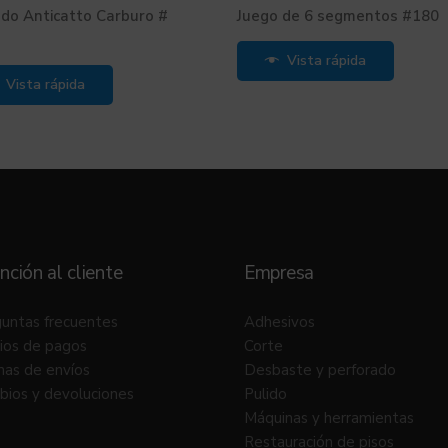
do Anticatto Carburo #
Juego de 6 segmentos #180
Vista rápida
Vista rápida
nción al cliente
Empresa
untas frecuentes
Adhesivos
ios de pagos
Corte
as de envíos
Desbaste y perforado
ios y devoluciones
Pulido
Máquinas y herramientas
Restauración de pisos