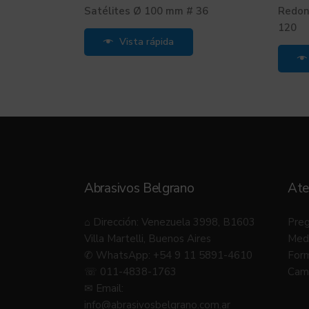
Satélites Ø 100 mm # 36
Redon
120
Vista rápida
Abrasivos Belgrano
Ate
⌂ Dirección: Venezuela 3998, B1603
Preg
Villa Martelli, Buenos Aires
Med
✆ WhatsApp: +54 9 11 5891-4610
Form
☏ 011-4838-1763
Camb
✉ Email:
info@abrasivosbelgrano.com.ar