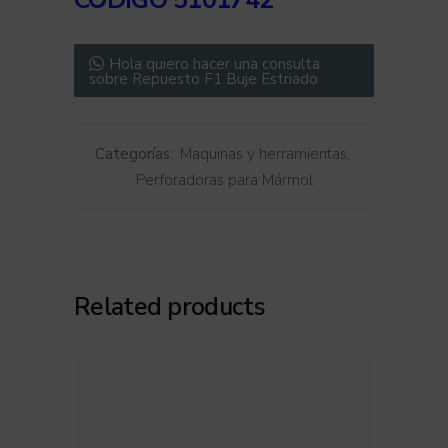
CÓDIGO
5101742
Hola quiero hacer una consulta
sobre Repuesto F1 Buje Estriado
Categorías:
Maquinas y herramientas
,
Perforadoras para Mármol
Related products