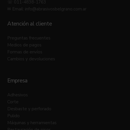
☏ 011-4838-1763
✉ Email:
info@abrasivosbelgrano.com.ar
Atención al cliente
Preguntas frecuentes
Medios de pagos
Formas de envíos
Cambios y devoluciones
Empresa
Adhesivos
Corte
Desbaste y perforado
Pulido
Máquinas y herramientas
Restauración de pisos