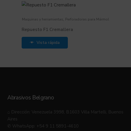
,
Maquinas y herramientas
Perforadoras para Mármol
Repuesto F1 Cremallera
Vista rápida
Abrasivos Belgrano
⌂ Dirección: Venezuela 3998, B1603 Villa Martelli, Buenos
Aires
✆ WhatsApp: +54 9 11 5891-4610