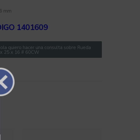
16 mm
DIGO
1401609
ola quiero hacer una consulta sobre Rueda
 x 25 x 16 # 60CW