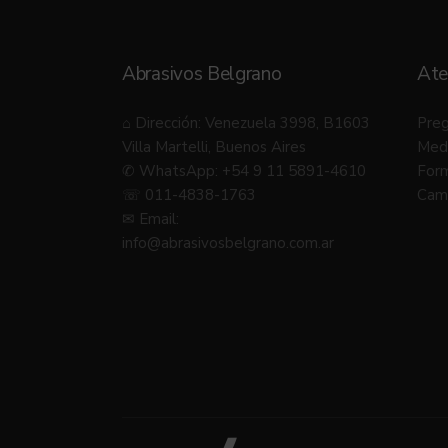
Abrasivos Belgrano
Ate
⌂ Dirección: Venezuela 3998, B1603
Preg
Villa Martelli, Buenos Aires
Med
✆ WhatsApp: +54 9 11 5891-4610
Form
☏ 011-4838-1763
Camb
✉ Email:
info@abrasivosbelgrano.com.ar