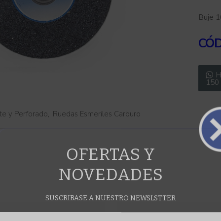
Buje 
CÓ
H
150
e y Perforado
,
Ruedas Esmeriles Carburo
OFERTAS Y
NOVEDADES
SUSCRIBASE A NUESTRO NEWSLSTTER