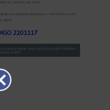
ble en carburo de silicio
rabajo en pulidora de brazo o Automática con
e agua.
DIGO
2201117
ola quiero hacer una consulta sobre Frankfurt
esita # 800