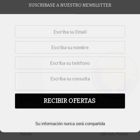
SUSCRIBASE A NUESTRO NEWSLSTTER
RECIBIR OFERTAS
Su información nunca será compartida
,
,
,
iamantado Mármol
Panes para Pulir
Discos en Carburo silicio
Discos Fl
,
Pulido
180 mm
Pulido