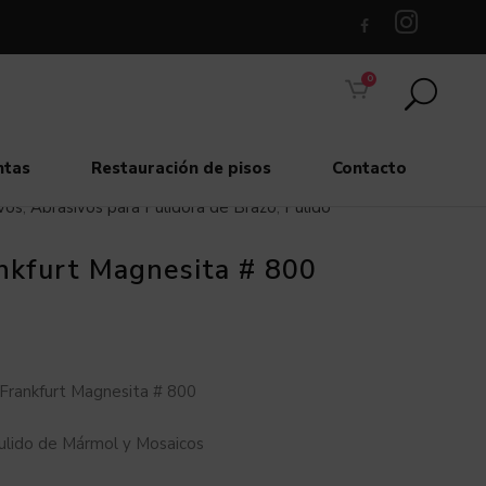
0
ntas
Restauración de pisos
Contacto
vos
,
Abrasivos para Pulidora de Brazo
,
Pulido
nkfurt Magnesita # 800
Frankfurt Magnesita # 800
ulido de Mármol y Mosaicos