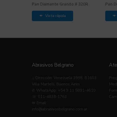
Pan Diamante Granito # 320R
Pan D
Vista rápida
Abrasivos Belgrano
Ate
⌂ Dirección: Venezuela 3998, B1603
Preg
Villa Martelli, Buenos Aires
Med
✆ WhatsApp: +54 9 11 5891-4610
Form
☏ 011-4838-1763
Camb
✉ Email:
info@abrasivosbelgrano.com.ar