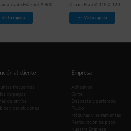
iamantado Mármol # 600
Discos Flap Ø 115 # 120
Vista rápida
Vista rápida
nción al cliente
Empresa
untas frecuentes
Adhesivos
ios de pagos
Corte
as de envíos
Desbaste y perforado
ios y devoluciones
Pulido
Máquinas y herramientas
Restauración de pisos
Nuestra Empresa