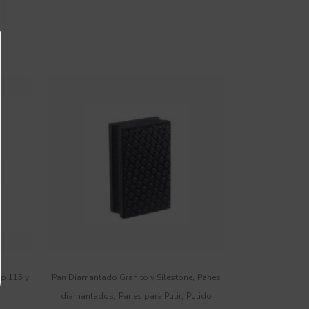
,
ap 115 y
Pan Diamantado Granito y Silestone
Panes
,
,
diamantados
Panes para Pulir
Pulido