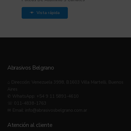
Vista rápida
Abrasivos Belgrano
⌂ Dirección: Venezuela 3998, B1603 Villa Martelli, Buenos
Aires
✆ WhatsApp: +54 9 11 5891-4610
☏ 011-4838-1763
✉ Email:
info@abrasivosbelgrano.com.ar
Atención al cliente