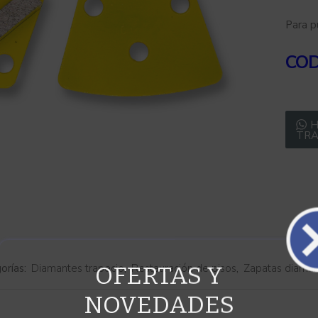
Para p
COD
H
TRA
OFERTAS Y
orías:
Diamantes trapecio
,
Restauración de pisos
,
Zapatas diama
NOVEDADES