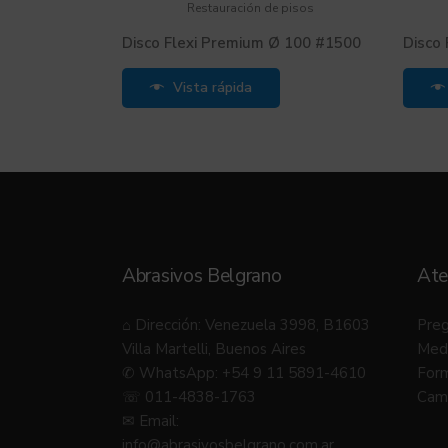
Restauración de pisos
Disco Flexi Premium Ø 100 #1500
Disco
Vista rápida
Abrasivos Belgrano
Ate
⌂ Dirección: Venezuela 3998, B1603
Preg
Villa Martelli, Buenos Aires
Med
✆ WhatsApp: +54 9 11 5891-4610
Form
☏ 011-4838-1763
Camb
✉ Email:
info@abrasivosbelgrano.com.ar