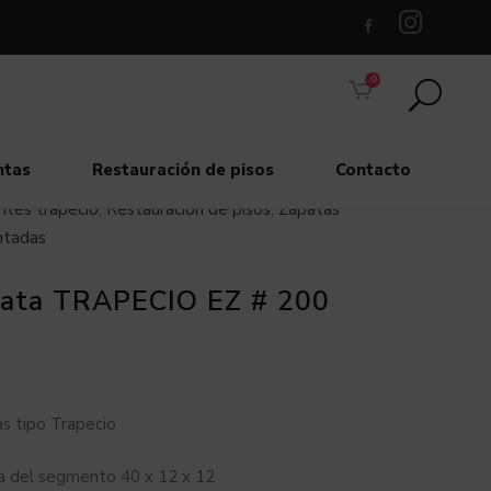
0
ntas
Restauración de pisos
Contacto
tes trapecio
,
Restauración de pisos
,
Zapatas
ntadas
ata TRAPECIO EZ # 200
s tipo Trapecio
 del segmento 40 x 12 x 12