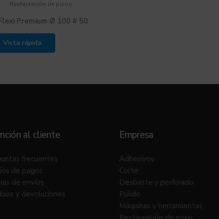
Restauración de pisos
 Flexi Premium Ø 100 # 50
Vista rápida
nción al cliente
Empresa
untas frecuentes
Adhesivos
ios de pagos
Corte
as de envíos
Desbaste y perforado
ios y devoluciones
Pulido
Máquinas y herramientas
Restauración de pisos