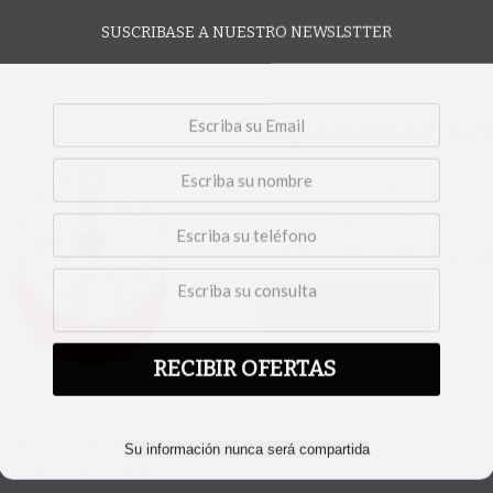
SUSCRIBASE A NUESTRO NEWSLSTTER
,
Diamantes trapecio
Restauración d
Zapatas diamantadas
Zapata TRAPECIO PCD EZ E
Vista rápida
RECIBIR OFERTAS
,
Su información nunca será compartida
sco pulido Mármol
Disco pulido
,
,
aico
Discos Flexi para Mosaicos