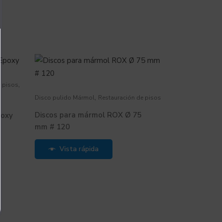
,
e pisos
,
Disco pulido Mármol
Restauración de pisos
Discos para mármol ROX Ø 75
poxy
mm # 120
Vista rápida