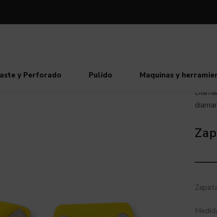
aste y Perforado
Pulido
Maquinas y herramie
Diaman
diama
Zap
Zapata
Medida